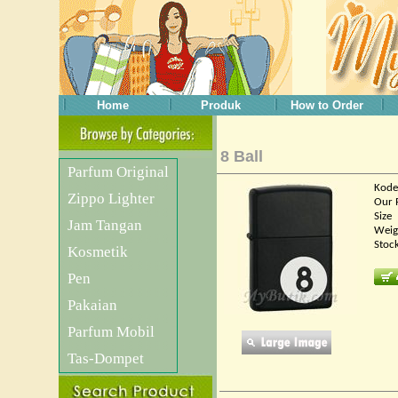
Home
Produk
How to Order
8 Ball
Parfum Original
Kode
Zippo Lighter
Our 
Size
Jam Tangan
Weig
Stoc
Kosmetik
Pen
Pakaian
Parfum Mobil
Tas-Dompet