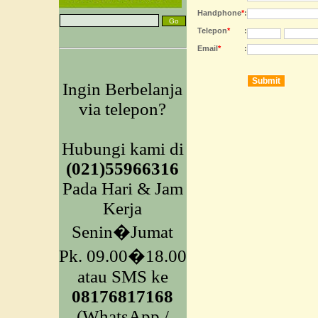
Handphone
*
:
Telepon
*
:
Email
*
:
Ingin Berbelanja
via telepon?
Hubungi kami di
(021)55966316
Pada Hari & Jam
Kerja
Senin�Jumat
Pk. 09.00�18.00
atau SMS ke
08176817168
(WhatsApp /