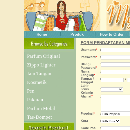
Home
Produk
How to Order
FORM PENDAFTARAN M
Username
*
:
Parfum Original
Password
*
:
Zippo Lighter
Ulangi
:
Password
*
Nama
:
Jam Tangan
Lengkap
*
Tempat /
:
/
Kosmetik
Tanggal
Lahir
Jenis
:
Pen
Kelamin
Alamat
*
:
Pakaian
Parfum Mobil
Propinsi
*
:
Tas-Dompet
Kota
:
Kode Pos
: